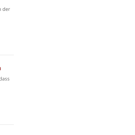
n der
m
odass