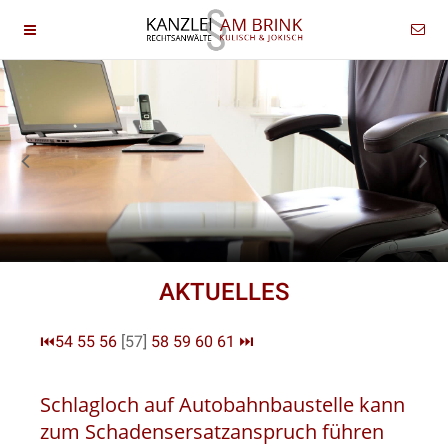
AKTUELLES
⏮
54
55
56
[57]
58
59
60
61
⏭
Schlagloch auf Autobahnbaustelle kann
zum Schadensersatzanspruch führen