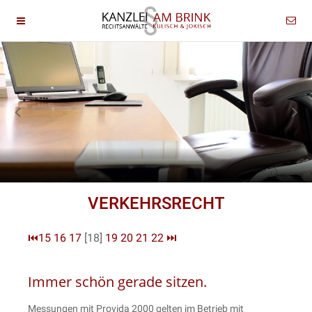
VERKEHRSRECHT
⏮
15
16
17
[18]
19
20
21
22
⏭
Immer schön gerade sitzen.
Messungen mit Provida 2000 gelten im Betrieb mit