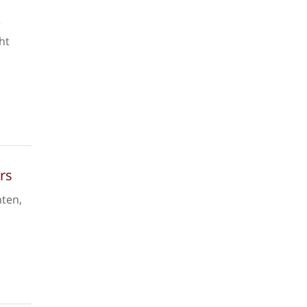
r
ht
rs
hten,