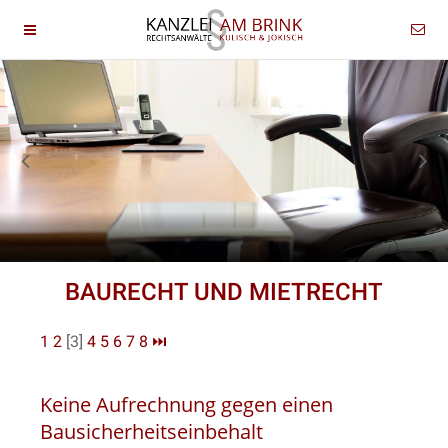
BAURECHT UND MIETRECHT
1
2
[3]
4
5
6
7
8
⏭
Keine Aufrechnung gegen einen
Bausicherheitseinbehalt